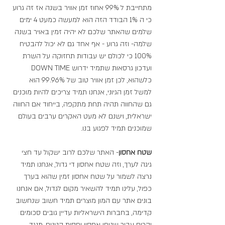
מתחייבת ל 99% אחוז זמן אוויר בשנה אז זה גרוע 
כי ה 1% הבודד הזה הוא למעשה כמעט 4 ימים 
שלמים שהאתר שלכם לא יהיה זמין באויר בשנה 
שלמה- וזה גרוע - אף אחד גם לא יכול להבטיח 
100% כי לכולם יש עבודות תחזוקה על השרת 
ועדכון גרסאות שתמיד ידרוש DOWN TIME 
כלשהוא, לכן זמן אוויר טוב של 99.96% הוא 
למשל זמן הגיוני, אנחנו תמיד צריכים להיות מוכנים 
גם שהחווה תהיה תחת מתקפה, בייחוד אם החווה 
ישראלית, וישנם לא מעט האקרים ערבים בעולם 
שמוכנים תמיד לפגוע בנו.
שטח אחסון
- האתר שלכם לרוב ישקול עד חצי 
גיגה לערך, וזה שטח אחסון די גדול, אנחנו תמיד 
נרצה לשמור על שטח אחסון זמין שהוא בערך 
כפול, עלינו תמיד להשאיר מקום לגדול, אם אנחנו 
בונים אתר עם המון מוצרים תמיד חשוב שנחשוב 
קדימה, בחברות הישראליות עדיין גובים סכומים 
יקרים עבור שטחי אחסון יחסית קטנים, מנגד 