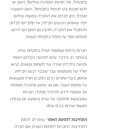
בתקלה?, מה זמינות התמיכה שלהם?, האם יש 
להם תוכנת צ'ט לטיפול בתקלות?, האם התגובה 
טובה?, ניתן לבדוק את החברה במענה שלהם 
לפני שאנחנו רוכשים חבילה, אל תתביישו לבדוק 
ולהתקיל את החברה, ולהבין גם האם הם ידרשו 
תשלום נוסף על טיפול בתקלות קטנות,
חברות גדולות ועמוסות יטפלו בתקלות שלנו 
באיחור רב והדבר יגרום לפגיעה בקידום האתר 
ופגיעה כלכלית ישירה של לקוחות נוטשים, קראו 
חוו"ד של משתמשי עבר שכבר רכשו חבילות 
אחסון, בעלי אתרים רבים כותבים חוו"ד מקצועיות 
על נסיונות העבר, אם אני אפגע מחברה מסוימת 
אני אשמח ליידע ולהזהיר מפניה, חברות 
שמבצעות תחזוקה של שרת באמצע יום עבודה 
פוגעות ישירות בכיס שלנו.
התחייבות לזמינות האתר
- שימו לב לרמת 
התחייבות החברות לזמינות השרת, אם חברה 