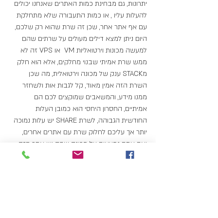
יתרונות, גם מבחינת כמות האתרים שאנחנו יכולים 
להעלות עליו , או כמות התעבורה שלא מתחלקת 
עם אף אתר אחר, שכן זה שרת שהוא רק שלכם, 
היום ניתן למצא דילים מעולים על שרתים שהם 
למעשה מכונות וירטואליות VM  או VPS זה לא 
ממש שרת אמיתי שבנוי מחלקים, אלא הוא חלק 
מSTACK ענק של מכונה וירטואלית, מה שכן 
השרת הזה אמין מאוד, קל לגבות אות ולשחזר 
ממנו מידע, והמשאבים שמוקצים לכם הם 
אמיתיים, החסרון היחסי הוא כמובן העלות 
החודשית הגבוהה, לשרת SHARE יש עלות נמוכה 
יותר אך עליכם לחלוק שרת עם אתרים אחרים, 
ואם אתם נמצאים על מכונה שבה יש אתר חזק 
עם המון גולשים, האתר הזה ינגוס בביצועים של 
האתר שלכם.
חומת אש ושרידות השרת-
 חשוב להקפיד שגם 
בשרת SHARE תהיה חומת אש, שלא ניתן יהיה 
לפרוץ לאתר שלכם בכלים פשוטים שכל ילד בין 