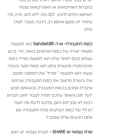
בחברות האירופאיות או האמריקאיות שטחי 
האחסון יכולים להגיע  ל10 גיגה ללא חיוב חריג, מה 
שיותיר לנו מקום אחסון רב, הרבה מעבר לצורך 
שלנו.
כמות התעבורה- או ה bandwidth
 הוא למעשה 
תוצאה ישירה של כמות הגולשים באתר, הרי ברגע 
שגולש נכנס לאתר שלנו הוא למעשה מוריד כמות 
אינפורמציה מהשרת שלנו, הוא פותח מוצר וכשזה 
נעשה הוא למעשה " מוריד" את התמונה למשב 
שלו והשרת מחשב את כמות התעבורה, שרתים 
שיגבילו אתכם בכמות התעבורה, וכשאתם תגיעו 
ליעד יתכן והאתר שלכם יתחיל לעבוד לאט, חברות 
רבות לא מגבילות היום, עליכם לדעת מה הצפי 
הכללי של כמות הגולשים ונפח התעבורה אם 
אתם רוכשים שרת שמגביל.
שרת עצמאי או SHARE -
 לשרת עצמאי יש המון 