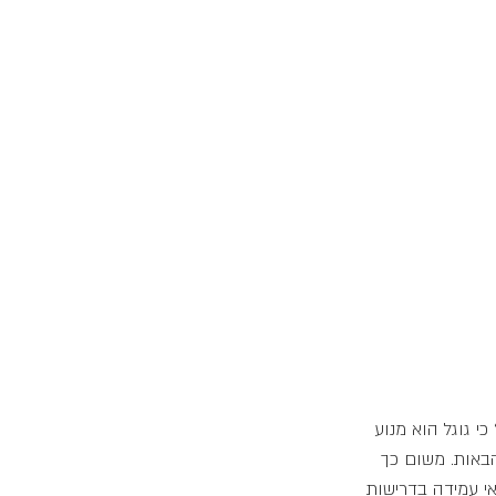
י גוגל הוא מנוע 
באות. משום כך 
י עמידה בדרישות 