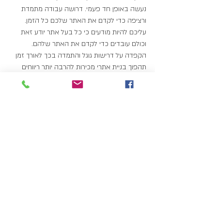
נעשה באופן חד פעמי. דרושה עבודה מתמדת 
ורציפה כדי לקדם את האתר שלכם כל הזמן. 
עליכם להיות מודעים כי כל בעל אתר יודע זאת 
וכולם עובדים כדי לקדם את האתר שלהם. 
הקפדה על דרישות גוגל והתמדה בכך לאורך זמן 
תהפוך בניית אתרי מכירות להרבה יותר ריווחים 
ממה שהם כיום .
איפה עושים קידום אתרים ?
קידום אתרים היא עבודה מקצועית לכל דבר. כמו 
ששיווק ופרסום הם עבודה לאנשי מקצוע כך גם 
קידום אתרים. כתיבת המאמרים ושיבוץ מילות 
המפתח במקומות הנכונים, יצירת הקישוריות 
ופרסומם באתרים שונים וכל יתר האלמנטים 
המקדמים אתרים יש להפקיד בידיים מקצועיות 
בלבד .