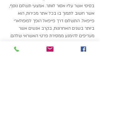
בסיסי אשר עליו אסור לוותר. אמצעי תשלום נוסף, 
אשר חשוב לתמוך בו בכל אתר מכירות, הוא 
פייפאל. התשלום דרך פייפאל הופך לפופולארי 
ביותר בשנים האחרונות, בקרב אנשים אשר 
מעדיפים להימנע ממסירת פרטי האשראי שלהם. 
באמצעות תמיכה בחשבונות פייפאל, נוכל לבנות 
אתר מכירות אטרקטיבי עבור לקוחות פוטנציאליים 
רבים.  
יש לציין שתמיד אפשר לשלב בין אמצעי תשלום 
שונים וכך לאפשר ללקוח את הדרך העדיפה 
והמהירה ביותר בשבילו
מאיה ויז'ן
 מתמחה בהקמת אתרים-עיצוב אתרים 
ובניית חנות אונליין אנו נלווה אתכם מההקמה עד 
אשר תתחילו למכור