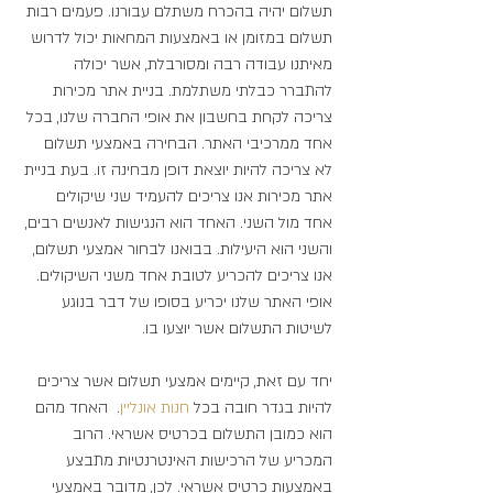
תשלום יהיה בהכרח משתלם עבורנו. פעמים רבות 
תשלום במזומן או באמצעות המחאות יכול לדרוש 
מאיתנו עבודה רבה ומסורבלת, אשר יכולה 
להתברר כבלתי משתלמת. בניית אתר מכירות 
צריכה לקחת בחשבון את אופי החברה שלנו, בכל 
אחד ממרכיבי האתר. הבחירה באמצעי תשלום 
לא צריכה להיות יוצאת דופן מבחינה זו. בעת בניית 
אתר מכירות אנו צריכים להעמיד שני שיקולים 
אחד מול השני. האחד הוא הנגישות לאנשים רבים, 
והשני הוא היעילות. בבואנו לבחור אמצעי תשלום, 
אנו צריכים להכריע לטובת אחד משני השיקולים. 
אופי האתר שלנו יכריע בסופו של דבר בנוגע 
לשיטות התשלום אשר יוצעו בו.
יחד עם זאת, קיימים אמצעי תשלום אשר צריכים 
להיות בגדר חובה בכל 
חנות
אונליין
.  האחד מהם 
הוא כמובן התשלום בכרטיס אשראי. הרוב 
המכריע של הרכישות האינטרנטיות מתבצע 
באמצעות כרטיס אשראי. לכן, מדובר באמצעי 