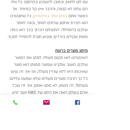
עם לוגו לחנות, וכמובן להשקיע בפרסום. כל אלו 
הם עלות לא קטנה, והדבר אינו קל במיוחד. אך 
כאשר אתם 
בונים אתר באינטרנט
, כל שתצטרכו 
הוא חברת אחסון שרתים לאתר, ובונה לאתר 
שלכם בהתחלה. התשלום הכרוך בכך הוא כמה 
מאות שקלים בודדים, ומכאן תוכלו להתחיל למכור.
מיתוג מוצרים ברשת
האינטרנט הוא מקום מעולה למתג את המוצר 
שלכם, חשוב שתבינו שמוצר ממותג הוא מוצר 
שאיכותו היא ללא עוררין מעולה, אז איך זה שיש 
כל כך הרבה מוצרים מעולים שלא שמענו עליהם 
מעולם?, זה פשוט, לא מתגו אותם, איך זה שכל 
אדם בעולם רואה את הלוגו של NIKE וישר יודע 
במה מדובר, התשובה היא פשוטה, פרסום ושיווק,
ונייק משקיעים בשנה מאות מליוני דולרים על שיווק 
ומיתוג, חוזי ענק עם ספורטאים, האם בהכרח גם 
עלינו להשקיע כסף רב במיתוג?, התשובה היא לא, 