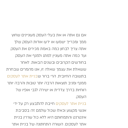
אם גם אתה או את בעלי העסק מעוניינים שחוץ 
ממך ומכרייך ישמעו או ידעו אודות העסק שלך 
אתה צריך לבחון כמה באמת מכירים את העסק 
ועד כמה אתה מעוניין למתג ולמנף את העסק 
בחודשים הקרובים ובשנים הבאות. לאחר 
ששאלת את עצמך שאלה זו, אנו מהמרים שבחרת 
בתשובה החיובית. הרי ברור ש
בניית אתר 
לעסקים 
ממנף ומניב תוצאות הרבה יותר טובות והרבה יותר 
רווחיות בדרך צדדית או ישירה לגבי אופיו של 
העסק.
בניית אתר 
לעסקים 
חייבת להתבצע רק על ידי 
אנשי מקצוע וכאלו שכול עולמם זה בסביבת 
אינטרנט והתמחותם היא ללא כול עוררין בניית 
אתר לעסקים. השורה התחתונה של בניית אתר 