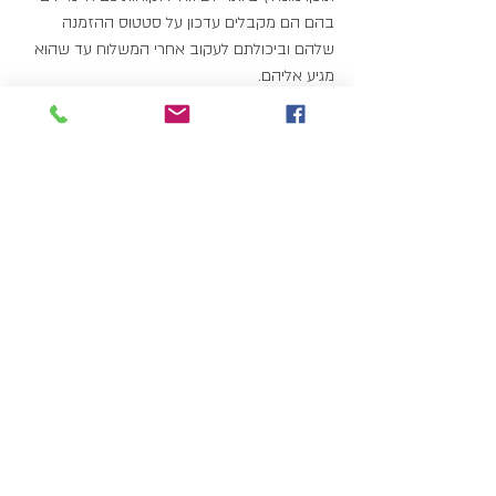
בהם הם מקבלים עדכון על סטטוס ההזמנה 
שלהם וביכולתם לעקוב אחרי המשלוח עד שהוא 
מגיע אליהם.
בנייה וקידום אתרים 
לעסקים
קידום
האתר
 שלכם במנועי חיפוש כמו גוגל 
וברשתות חברתיות כמו פייסבוק מתחיל כבר 
בשלב בניית האתר. בנייה נכונה המשלבת בתוכה 
את מילות החיפוש לשכם ואופציות לשיתוף חברים 
יכולה לחסוך לכם טרחה רבה בהמשך הדרך. 
אתם בוודאי תרצו לשתף לקוחות במבצעים 
והנחות מיוחדות, ולכן כדאי לכם לבנות מערכת 
לשליחת אי מיילים אוטומטית העומדת בחוקי 
קבלת המייל ואנטי ספאם. חברת מאיה ויז'ן מציעה 
את כל השירותים הללו ביחד עם מערכות קלות 
לניהול תוכן, חיבור האתר שלכם למערכות סליקה 