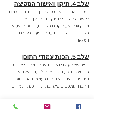
שלב 4. תיקון ואישור הסקיצה
במידה ואהבתם את סקיצת דף הבית, נבקש מכם 
לאשר אותה כדי להתקדם בתהליך. במידה 
ותבקשו לבצע תיקונים כלשהם, נשמח לבצע את 
כל השינויים הדרושים עד לשביעות רצונכם 
המלאה.
שלב 5. הכנת עמודי התוכן
בניית שאר עמודי התוכן באתר, כולל דף צור קשר. 
גם בשלב הזה, נבקש מכם להעביר אלינו את 
התכנים הרצויים הלקוחים מעולמות התוכן של 
החברה שלכם שיסייעו בתהליך הכנת העמודים.
שלב 6. תכנות
העברת כלל עמודי התוכן המעוצבים למתכנתים 
המיומנים שלנו. בהתאם לסטנדרטים הגבוהים 
בעולם, יבנו המתכנתים את קוד האתר המתאים 