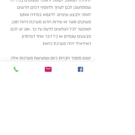
להחליף תמונות, לשנות להוסיף טקסטים בכל דף 
שמתחשק לכם לערוך ולהוסיף דפים חדשים 
לאתר ולבצע שינויים. לדוגמא במידה ואתם 
משיקים מוצר או שירות חדש מערכת ניהול תוכן 
תאפשר לכל הגולשים לדעת על כך. אם יש לכם 
מבצעים עונתיים או כל דבר אחר הפיתרון 
האידאילי יהיה מערכת כזאת.
ישנם מספר חברות כיום שמציעות מערכות אלה 
בנוסף ל
אתר התדמית
. בבואנו לבחור את החבילה 
המשתלמת ביותר. נרצה לבחור מערכת שתהיה 
מצד אחד קלה לתפעול ולהבנה ומצד שני 
תאפשר לשלוט בכל האספקטים של האתר עד 
לרמת הקוד(כותרות, META,title ,url) זהו קריטי על 
מנת שתוכלו לקדם את האתר שלכם במנועי 
חיפוש מערכת שלא מאפשרת שליטה על 
אלמנטים חשובים אלו לא תעשה את העבודה. 
מאיה ויז'ן מציגה 
מערכת לניהול תוכן
 ברמה 
המתקדמת בשוק שתאפשר לכם להיות מעל כל 