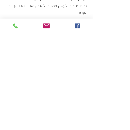
יגרום ויתרום לעסק שלכם להפיק את המרב עבור 
העסק.
תרנגולת מטילה ביצי זהב
אתר אינטרנט שנבנה בחברת אינטרנט 
המתמקצעים בקידום, בניית אתר לעסק, כתיבת 
מאמרים וכדומה. יכולה להפוך את אתרכם בין רגע 
לעסק ובו תרנגולת המטילה ביצי זהב. חשיבות 
בחירת חברה לבניית אתרים לעסקים קטנים 
וגדולים היא קריטית במינוף אתרכם. על כן חשוב 
לדעת את כללי המשחק ברשת .
פוסטים אחרונים
הצג הכול