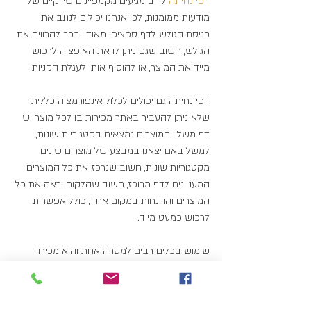
דפי נחיתה
 לרוב מגיעים מקמפיינים שיווקיים של 
מודעות ממומנות, לכן אנחנו יכולים לנתב את 
כניסת הגולש לדף ספציפי מאוד, ובכך להרוויח את 
הגולש, חשוב שגם ניתן לו את האופציה לרכוש 
מייד את המוצר, או להוסיף אותו לעגלת הקניות.
דפי נחיתה גם יכולים לכלול אינפורמציה כללית 
שלא ניתן להעביר באתר מכירות בו לכל מוצר יש 
דף משלו והמוצרים נמצאים בקטגוריות שונות, 
למשל באם יצאנו במבצע של מוצרים שונים 
מקטגוריות שונות, חשוב שנרכז את כל המוצרים 
המעניינים לדף מרוכז, חשוב שהלקוח יראה את כל 
המוצרים וההנחות במקום אחד, כולל אפשרות 
לרכוש כמעט מייד.
שימוש בכלים רבים למטרה אחת והיא מכירה 
באתר כמובן שמקודשים, וחשוב לא פחות היא 
הדרך בה אנחנו בעלי האתרים עושים שימוש 
בכלים אלה.