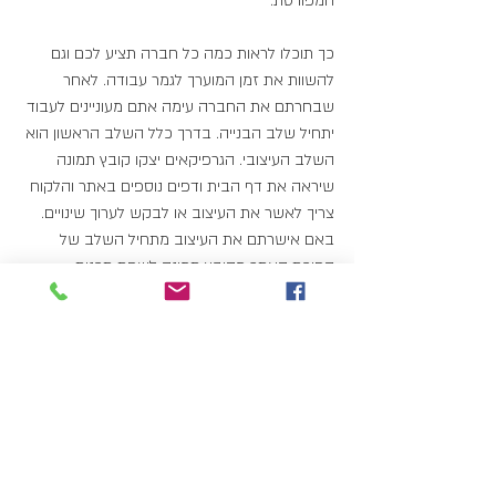
המפורטת.
כך תוכלו לראות כמה כל חברה תציע לכם וגם 
להשוות את זמן המוערך לגמר עבודה. לאחר 
שבחרתם את החברה עימה אתם מעוניינים לעבוד 
יתחיל שלב הבנייה. בדרך כלל השלב הראשון הוא 
השלב העיצובי. הגרפיקאים יצקו קובץ תמונה 
שיראה את דף הבית ודפים נוספים באתר והלקוח 
צריך לאשר את העיצוב או לבקש לערוך שינויים. 
באם אישרתם את העיצוב מתחיל השלב של 
הפיכת האתר מקובץ תמונה לשפת תכנות 
שהדפדפן יודע לקרוא כגון HTML. שלב זה יכול 
לערוך זמן רב או קצר תלוי במספר הדפים בנוסף 
כול הפונקציות של האתר שלכם מצריכים כתיבת 
קוד של צד השרת כגון PHP. ישנם אתרים שיכולים 
לקום ב48 שעות .
לסיכום תהליך של 
בניית אתר לעסקים
  הוא תהליך 
מעניין מאוד שמתחיל ברעיון ומסתיים באתר בר 