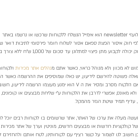
הידעון הידוע גם במושג הלועזי newsletter הוא אימייל הנשלח ללקוחות שרכשו או נרשמ
לפי חוק איסור הפצת ספאם אסור לשלוח חומר פירסומי לתיבות דואר של
ע מתן פיצוי למתלונן עד סכום של 1,000 ש"ח ללא צורך בתביעה משפטית.
וש לא מכוון ולא מנוהל כראוי, כאשר אתם מ
נהלים
אתר 
מכירות
 ולקוחו
שאלה פשוטה להירשם לידיעון, יש כאלו שמוסיפים את ההרשמה כאשר הי
מסומנת בתשובה כן, ורק אם הלקוח מסרב ומסיר את ה V הוא ימנע מעצמו הרשמה
ולא מאונס, אפשרי לדרבן את הלקוחות ע"י שליחת מבצעים או קופונים, 
, עדיף תמיד שיטת הגזר מהמקל.
עשה מעלה את ערכו של האתר, אתר שרשומים בו לקוחות רבים יוכל לה
של קולקציות חדשות או מבצעים חדשים, מוניטין וערך של אתר מכירות 
ן חשוב לנו לשמור על קשר רציף עם לקוחותינו, לטח אותם ולהחזירם ל