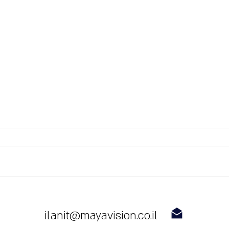
איפה א
השארו עם האצבע על הדופק
ilanit@mayavision.co.il