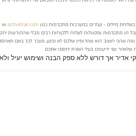
דעת דואר פשוטה על רכישה תיכנס לתיבת הספאם של הלקוחות- גרוע מ
בשליחת מיילים - נעזרים במערכות מתקדמות כגון 
activetrail.com
‏ או 
בל הן מתקדמות ומסוגלות לשלוח ללקוחות רבים מבלי שההודעות יחסמ
, ומה שהכי חשוב הוא שהדומיין שלכם לא נפגע, מעבר לכך באם תאחס
ח שלאחר שני ידיעונים בעלי השרת יחסמו אתכם.
ווקי אדיר אך דורש ללא ספק הבנה ושימוש יעיל ולא