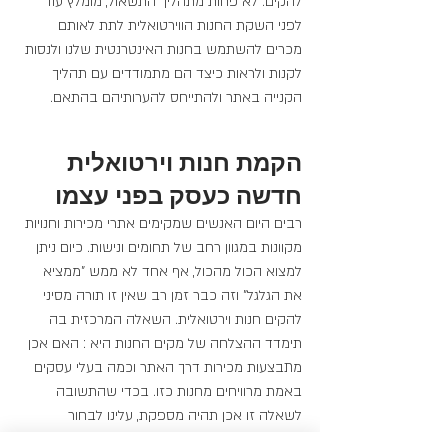
להקים. לא פחות מתהליך התשאול, מומלץ עוד 
לפני השקת החנות הווירטואלית לתת לאותם 
מכרים להשתמש בחנות האינטרנטית שלנו ולנסות 
לקנות ולראות כיצד הם מתמודדים עם תהליך 
הקנייה באתר ולהתייחס להערותיהם בהתאם.
הקמת חנות וירטואלית 
חדשה כעסק בפני עצמו
רבים היום האנשים שמקימים אתרי מכירות וחנויות 
מקוונות במגוון רחב של תחומים ונישות. כיום ניתן 
למצוא הכול מהכול, אף אחד לא ממש "ממציא 
את הגלגל" וזה כבר זמן רב שאין זו תורה מסיני 
להקים חנות וירטואלית. השאלה המרכזית בה 
תימדד ההצלחה של מקים החנות היא : האם אכן 
מתבצעות מכירות דרך האתר וכמה בעלי עסקים 
באמת מרוויחים מחנות כזו. בכדי שהתשובה 
לשאלה זו אכן תהיה מספקת, עלינו לבחור 
בקפידה את המערכת או חברת בניית האתרים 