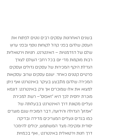
בשנים האחרונות עסקים רבים נוטים לפתוח את 
העסק שלהם בפני קהל לקוחות נוסף ובפני ערוץ 
שלם של הזדמנויות – האינטרנט. חנויות וירטואליות 
רבות מוקמות מדי יום בכל רחבי העולם לצורך 
הגדלת היקף המכירות של עסקים גדולים ועסקים 
פרטיים קטנים כאחד. ישנם עסקים שרוב עסקאות 
המכירה שלהם מתבצע בעיקר באינטרנט ואף ניתן 
למצוא את אלו שמוכרים אך ורק באינטרנט: דוגמא 
מוכרת יחסית לכך היא "זאפוס"– רשת למכירת 
נעליים מקוונת דרך האינטרנט בבעלותה של 
"אמזון" הגדולה והידועה, דבר המוכיח שגם מוצרים 
כמו בגדים ונעליים המצריכים מדידה ובדיקה 
יסודית ומקיפה מצד המשתמש, יכולים להימכר 
דרך חנות וירטואלית באינטרנט , ואף בכמויות 