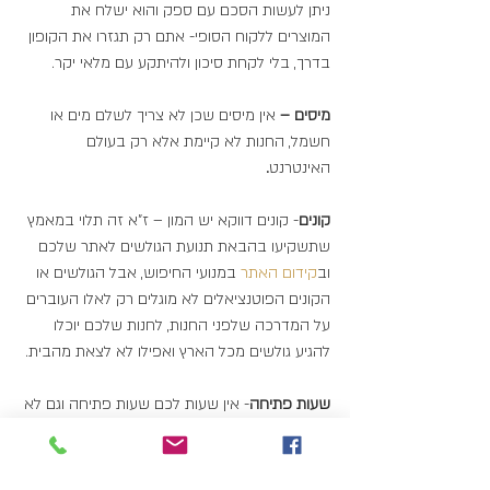
ניתן לעשות הסכם עם ספק והוא ישלח את 
המוצרים ללקוח הסופי- אתם רק תגזרו את הקופון 
בדרך, בלי לקחת סיכון ולהיתקע עם מלאי יקר.
מיסים –
 אין מיסים שכן לא צריך לשלם מים או 
חשמל, החנות לא קיימת אלא רק בעולם 
האינטרנט
.
קונים
- קונים דווקא יש המון – ז"א זה תלוי במאמץ 
שתשקיעו בהבאת תנועת הגולשים לאתר שלכם 
וב
קידום 
האתר 
במנועי החיפוש, אבל הגולשים או 
הקונים הפוטנציאלים לא מוגלים רק לאלו העוברים 
על המדרכה שלפני החנות, לחנות שלכם יוכלו 
להגיע גולשים מכל הארץ ואפילו לא לצאת מהבית.
שעות פתיחה
- אין שעות לכם שעות פתיחה וגם לא 
צריך לעמוד ולחכות לקונים, החנות שלכם עובדת 
כל הזמן כל היום וכל הלילה, מה שנקרא – 24/7 
תתפלאו לגלות שגם בלילה הקונים אוהבים לפקוד 