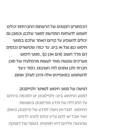
הכפתורים הקטנים של הרשתות החברתיות יכולים 
לשמש להעלאת המודעות למוצר שלכם, וכמובן גם 
יכולים להשפיע על קידום האתר שלכם במנועי 
חיפוש כגון גוגל או בינג. עד כמה שקישורים נכנסים 
הם מדד חשוב (והם אכן כן) , מנועי חיפוש 
מעריכים שקשה מאד לעשות מניפולציה של תוכן 
חברתי ולכן נותנים לזה חשיבות. נלמד כיצד 
להשתמש במאפיינים אלה והיכן לשלב אותם.
הגישה של מנועי חיפוש לטוויטר ולפייסבוק
למנוע החיפוש בינג- ולפייסבוק יש הסכמה ביניהם 
על ההכללה של מידע מפייסבוק בתוצאות 
החיפוש. לגוגל אין גישה למידע של פייסבוק באופן 
ישיר אבל יש להם עדיין יכולת להגיע לדפים 
שהגישה אליהם היא חופשית. בנוסף גוגל השיקה 