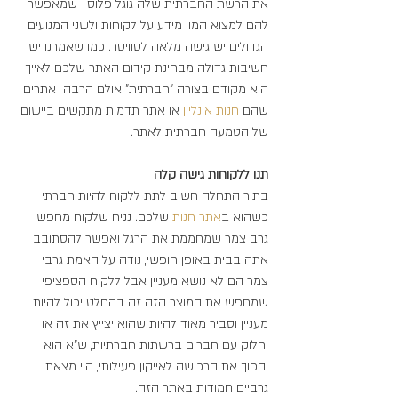
את הרשת החברתית שלה גוגל פלוס+ שמאפשר 
להם למצוא המון מידע על לקוחות ולשני המנועים 
הגדולים יש גישה מלאה לטוויטר. כמו שאמרנו יש 
חשיבות גדולה מבחינת קידום האתר שלכם לאייך 
הוא מקודם בצורה "חברתית" אולם הרבה  אתרים 
שהם 
חנות אונליין
 או אתר תדמית מתקשים ביישום 
של הטמעה חברתית לאתר.
תנו ללקוחות גישה קלה
בתור התחלה חשוב לתת ללקוח להיות חברתי 
כשהוא ב
אתר חנות
 שלכם. נניח שלקוח מחפש 
גרב צמר שמחממת את הרגל ואפשר להסתובב 
אתה בבית באופן חופשי, נודה על האמת גרבי 
צמר הם לא נושא מעניין אבל ללקוח הספציפי 
שמחפש את המוצר הזה זה בהחלט יכול להיות 
מעניין וסביר מאוד להיות שהוא יצייץ את זה או 
יחלוק עם חברים ברשתות חברתיות, ש"א הוא 
יהפוך את הרכישה לאייקון פעילותי, היי מצאתי 
גרביים חמודות באתר הזה.