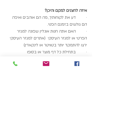
איזה לחצנים למקם והיכן?
·         דע את לקוחותיך, מה הם אוהבים ואיפה 
הם גולשים בזמנם הפנוי.
·         האם אתה חנות אונליין שפונה למגזר 
הפרטי או למגזר העיסקי  (אתרים למגזר העיסקי 
ירצו להתמקד יותר בטוויטר או לינקאדין)
·         בתחילת כל דף מוצר או בסופו
·         דפים של עגלת קניות
·         בתוך בלוגים או מאמרים
·         בתוך אימיילים וניוזלטר
אל תזלזלו אפילו לרגע בעוצמת דעת הציבור, שכן 
בכל אחד מאיתנו חבוי יועץ לחברים, אנשים נוטים 
לתת אמון גדול בחוויית קנייה מוצלחת של חברים 
מאשר המלצה של אדם זר לחלוטין, אפילו אם הוא 
מפורסם כלשהוא, ראינו גם את עוצמת הכח של 
העם במחאה החברתית ואת חרם הצרכנים, לכן 
חשוב שתשקיעו  מאמצים לפרסם ולקדם את 
המוצר שלכם באתרים חברתיים.