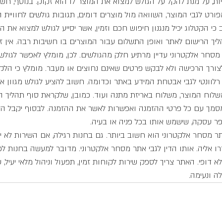
ת, על מנת להקל על הגולש למצוא את המוצר לו הוא זקוק. בנוסף, חשוב
פורט לגבי המוצר, השוואה מול מוצרים דומים, תגובות גולשים לחוויית 
 כי הקטלוג יכיל מנגנון חיפוש חכם וזמין, אשר יסייע לגולש למצוא את ה
ליך הרישום לאתר ואופן התשלום עבור המוצרים בו חשיבות רבה. אין 
מסחר אלקטרוני עדיין מרתיע חלק מהגולשים. לכן, מומלץ לאפשר לגולש
ורך הרכישה ולא לבקש פרטים שאינם נחוצים או מעבר. מומלץ כי הלקו
רלוונטי לגבי אבטחת המידע באתר וכדומה. חשוב להציע לגולש מגוון אפ
משלוח המוצר, משלוח באריזת מתנה ועוד. כמובן, שלקראת סוף תהליך ה
מך עם כל פרטי ההזמנה ואפשרות לאשר את ההזמנה. לבסוף יקבל הלק
 עסקה, שישמש אותו בכל פניה או בעיה.
ר מסחר אלקטרוני הוא חשוב ביותר. גם בחנות רגילה, אם השירות לא יה
ו אליה. אותו הדין לגבי אתר מסחר אלקטרוני. מדובר למעשה בחנות לכל
א דופי. האתר צריך לספק שירות לקוחות זמין, תפעול וניהול מלאי יעיל, 
ה ונעימה.