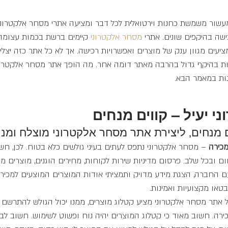
עשור משמשת כחנות וירטואלית לכל דבר ומציעה אתרי מסחר אלקטרונ
שה בהיקפים שונים. אתרי 
מסחר 
אלקטרוני 
קיימים ברשת בכמות עצומה
ומציעים מגוון ענק של מוצרים ואפשרויות רכישה. אך לא כל אתר כזה יצל
שות בהיקף גדול בהרבה מאתר דומה אחר. מה הופך אתר מסחר אלקטרונ
נות במאמר הבא.
 יעיל – קווים מנחים
 מנחים, ליצירת אתר מסחר אלקטרוני מוצלח ומני
מכירה
 – מסחר אלקטרוני נתפס לעתים בעיני גולשים כלא בטוח. לכן, חש
ם ובכל שלב. פרסום מדיניות שירות לקוחות, מחירים הוגנים, מוצרים מגו
עם החברה, הצגת מידע מדויק ותמציתי אודות המוצרים המוצעים למכיר
טאו מקצועיות ואמינות.
 אתר מסחר אלקטרוני מציע קטלוג מוצרים, ממנו יכול הגולש להתרשם מ
ירה. חשוב מאוד כי קטלוג המוצרים יהיה נוח ופשוט לשימוש. חשוב לב