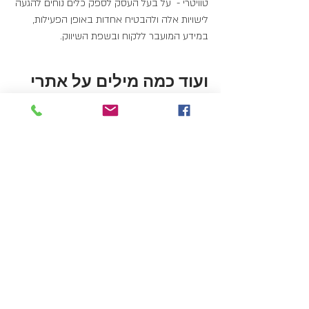
טוויטרי -  על בעל העסק לספק כלים נוחים להגעה 
לישויות אלה ולהבטיח אחדות באופן הפעילות, 
במידע המועבר ללקוח ובשפת השיווק.
ועוד כמה מילים על אתרי 
קניות חברתיות
רשתות חברתיות דוחפות את הגולשים לתקשר 
אחד עם רעהו, מה שהפך עם הזמן להיות גם כוח 
משמעותי ברכישה. אחת ההתפתחויות הייתה 
לפיכך תחום הקניות החברתיות, בהן הגולשים 
חוברים יחד כדי לקבל מוצרים זולים יותר באתרי 
מסחר אלקטרוני . היישום של אתרים אלה הוא 
פשוט להפליא – כל שנדרש הוא לפרסם מוצרים 
או קופונים, להגדיר מספר מינימאלי של רוכשים 
וכשאלה מתאספים יחד – לאפשר את השלמת 
הרכישה. אתרים אלה אולי אינם כלכליים בטווח 
הקצר עבור בעלי העסקים, אולם אלה מעידים כי 
הנוכחות שלהם באתרי מסחר אלקטרוני הפועלים 