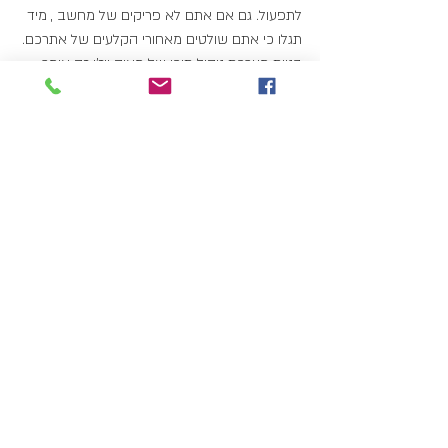
לתפעול. גם אם אתם לא פריקים של מחשב , מיד 
תגלו כי אתם שולטים מאחורי הקלעים של אתרכם. 
בניית מערכת ניהול תוכן של מאיה ויז'ן זה אומר 
שאתם הופכים להיות עצמאיים לחלוטין בניהול 
התוכן של אתרכם.
הוספה והסרה של תמונות וקבצים בכל עת 
ובמהירות על ידי קוד וסיסמא שרק אתם יודעים. 
יכולת ניהול התוכן העצמאית שלכם היא חשובה 
לפעילות תקינה ומתמשכת ברשת והוכחה כיעילה 
בהכלה ושינוי תכנים וקבצים ללא הגבלה באתרם 
ובצדק.
פוסטים אחרונים
הצג הכול