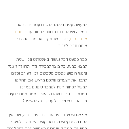
למעשה עליכם ללמד להקים עסק חדש, או 
במידה ויש לכם כבר חנות לפתוח עבורו 
חנות 
אינטרנטית
, חשוב שתמקדו את מגוון המוצרים 
אותם תרצו למכור.
כבר כמעט הכל נעשה באינטרנט ונכון שניתן 
למצא כמעט כל מוצר למכירה, וזה יתרון גדול, גוגל 
ומנועי חיפוש נוספים מספקים לכן ידע רב וכלים 
לתכנן את הצעדים שלכם מראש, אם תחליטו 
למשל לפתוח חנות לממכר טיסנים במרכז 
המסחרי בקריית שמונה, האם באמת אתם יודעים 
מה הם הסיכויים של עסק כזה להצליח?
אני אנחש שזה יהיה עבורכם הימור גדול, שכן אין 
לכם מושג קלוש מהו הביקוש באיזור זה לטיסנים 
ממונעים, מנגד האינטרנט מאפשר לכם לקבל נפח 