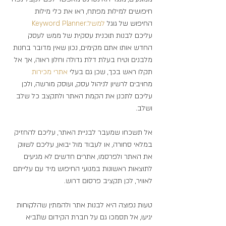
חיפושים למילות מפתח, ראו את כלי מילות 
החיפוש של גוגל 
למשל:Keyword 
Planner
עליכם לבנות תוכנית עסקית של ממש לעסק 
החדש אותו אתם מקימים, נכון שאין מדובר בחנות 
מלבנים וטיח בעלת דלת גדולה וחלון ראוה, אך אל 
תקלו ראש בכך, שכן גם בעלי 
אתרי 
מכירות 
מחויבים לרשיון לניהול עסק, ועוסק מורשה, ולכן 
עליכם לתכנן את הקמת האתר ולתקצב כל שלב 
ושלב.
אל תשכחו שמעבר לבניית האתר, עליכם להחזיק 
במלאי סחורה, או לעבוד מול יבואן, עליכם לשווק 
את האתר ולפרסמו, אתרים חדשים לא מגיעים 
לתוצאות ראשונות במנועי החיפוש מיד עם עלייתם 
לאוויר, לכן תקציב פרסום דרוש.
טעות נפוצה היא לבנות אתר ולהמתין שהלקוחות 
יגיעו, אל תסמכו גם על חברת הקידום שתביא 