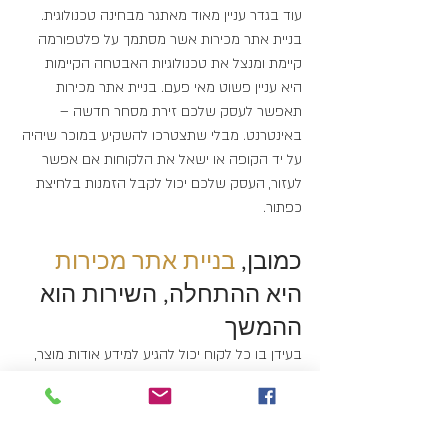
עוד בגדר עניין מאוד מאתגר מבחינה טכנולוגית. 
בניית אתר מכירות אשר מסתמך על פלטפורמה 
קיימת ומנצל את טכנולוגיות האבטחה הקיימות 
היא עניין פשוט מאי פעם. בניית אתר מכירות 
תאפשר לעסק שלכם זירת מסחר חדשה – 
באינטרנט. מבלי שתצטרכו להשקיע במוכר שיהיה 
על יד הקופה או ישאל את הלקוחות אם אפשר 
לעזור, העסק שלכם יכול לקבל הזמנות בלחיצת 
כפתור.
כמובן, 
בניית אתר מכירות
היא ההתחלה, השירות הוא 
ההמשך
בעידן בו כל לקוח יכול להגיע למידע אודות מוצר, 
שירות או חנות – המוניטין של העסק הוא חשוב פי 
כמה מאשר אי פעם. בכלל, המוניטין של עסק הוא 
אחד הנכסים היקרים ביותר של העסק (אם לא 